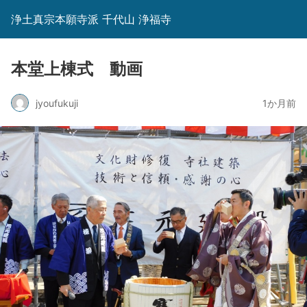
浄土真宗本願寺派 千代山 浄福寺
本堂上棟式 動画
jyoufukuji
1か月前