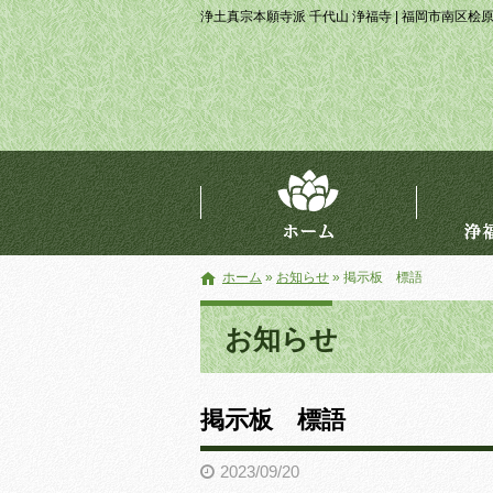
浄土真宗本願寺派 千代山 浄福寺 | 福岡市南区桧
ホーム
»
お知らせ
»
掲示板 標語
お知らせ
掲示板 標語
2023/09/20